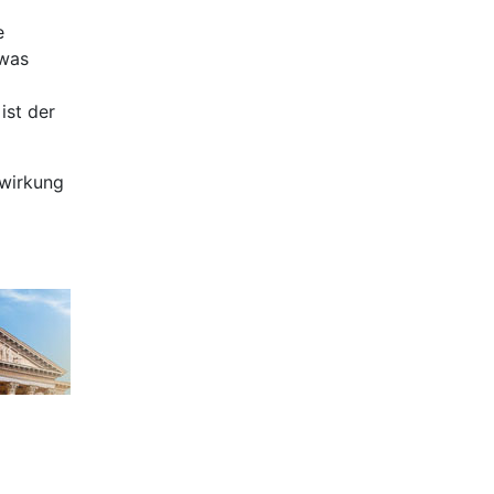
e
twas
ist der
swirkung