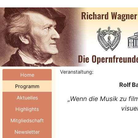
Veranstaltung:
Home
Rolf B
Programm
Aktuelles
„Wenn die Musik zu fil
visue
Highlights
Mitgliedschaft
Newsletter