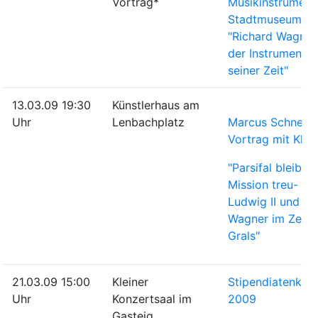
Vortrag*
Musikinstrument
Stadtmuseum M
"Richard Wagner
der Instrumente
seiner Zeit"
13.03.09 19:30
Künstlerhaus am
Uhr
Lenbachplatz
Marcus Schneide
Vortrag mit Klav
"Parsifal bleibt s
Mission treu-
Ludwig II und Ri
Wagner im Zeich
Grals"
21.03.09 15:00
Kleiner
Stipendiatenkon
Uhr
Konzertsaal im
2009
Gasteig