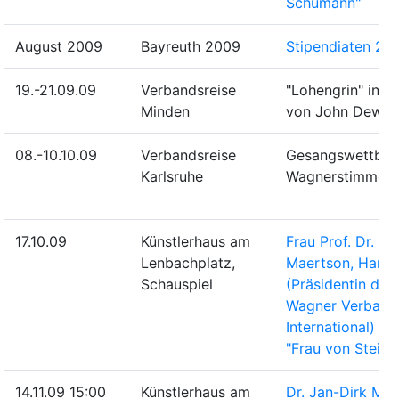
Schumann"
August 2009
Bayreuth 2009
Stipendiaten 20
19.-21.09.09
Verbandsreise
"Lohengrin" in d
Minden
von John Dew
08.-10.10.09
Verbandsreise
Gesangswettbew
Karlsruhe
Wagnerstimmen
17.10.09
Künstlerhaus am
Frau Prof. Dr. Ev
Lenbachplatz,
Maertson, Hann
Schauspiel
(Präsidentin des
Wagner Verband
International) als
"Frau von Stein"
14.11.09 15:00
Künstlerhaus am
Dr. Jan-Dirk Müll