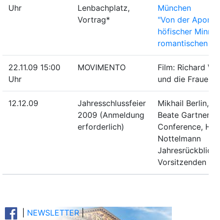
Uhr
Lenbachplatz,
München
Vortrag*
"Von der Aporie
höfischer Minne 
romantischen Li
22.11.09 15:00
MOVIMENTO
Film: Richard W
Uhr
und die Frauen
12.12.09
Jahresschlussfeier
Mikhail Berlin, Kl
2009 (Anmeldung
Beate Gartner, 
erforderlich)
Conference, H.-J
Nottelmann
Jahresrückblick
Vorsitzenden
|
NEWSLETTER
|