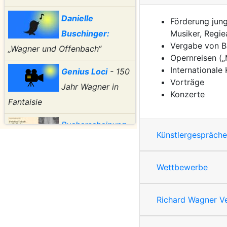
Danielle
Förderung jung
Musiker, Regie
Buschinger:
Vergabe von B
„Wagner und Offenbach“
Opernreisen („
Internationale
Genius Loci
- 150
Vorträge
Jahr Wagner in
Konzerte
Fantaisie
Bucherscheinung
Künstlergespräche
Zwischen
Tatkraft und Verblendung
von
Wettbewerbe
Dr. Elisabeth Fuchshuber-Weiß
Richard Wagner Ve