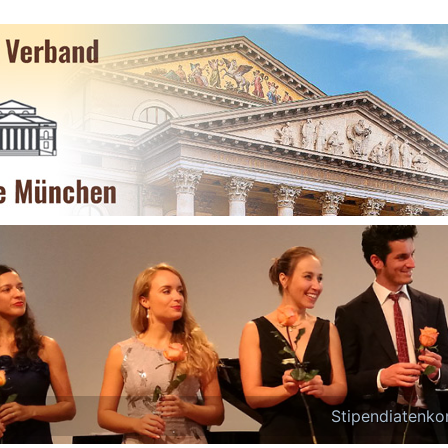
Salonquartett „Reich an Hall“ bei
Stichwort W