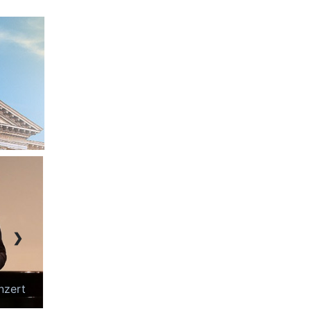
❯
agner