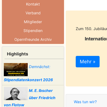
Kontakt
Verband
Mitglieder
Zum 150. Jubiläu
Stipendien
Internati
Opernfreunde Archiv
Highlights
Mehr »
Demnächst:
Stipendiatenkonzert 2026
M. E. Ibscher
über Friedrich
Was tun wir?
von Flotow